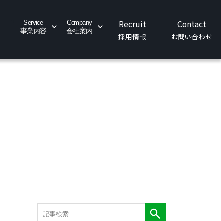
News
Recruit
Contact
Service
Company
Sustainability
事業内容
会社案内
社会への取り組み
お知らせ
採用情報
お問い合わせ
業内容
会社案内
社会への取り組み
両工事事業・車両検修事業
代表挨拶・理念・方針
SDGsへの取り組み
築設備事業
会社概要
BCPの取り組み
械設備事業
アクセス