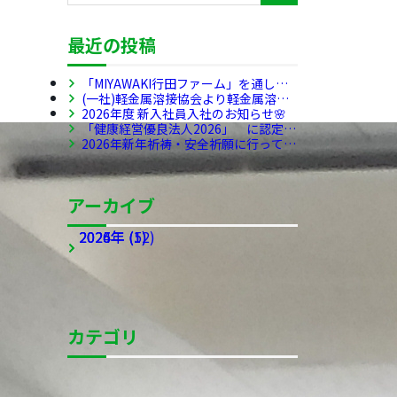
最近の投稿
「MIYAWAKI行田ファーム」を通し
て、多様な方たちが働ける場を創出
(一社)軽金属溶接協会より軽金属溶接
し、SDGs・CSR活動を推進していきま
マイスターを受賞しました🎊
2026年度 新入社員入社のお知らせ🌸
す
「健康経営優良法人2026」 に認定さ
れました!!!
2026年新年祈祷・安全祈願に行ってき
ました!!!
アーカイブ
2026年 (5)
2025年 (12)
2024年 (1)
アーカイブ全てを表示
カテゴリ
お知らせ