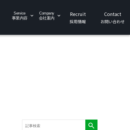
News
Recruit
Contact
Service
Company
Sustainability
事業内容
会社案内
社会への取り組み
お知らせ
採用情報
お問い合わせ
業内容
会社案内
社会への取り組み
両工事事業・車両検修事業
代表挨拶・理念・方針
SDGsへの取り組み
築設備事業
会社概要
BCPの取り組み
械設備事業
アクセス