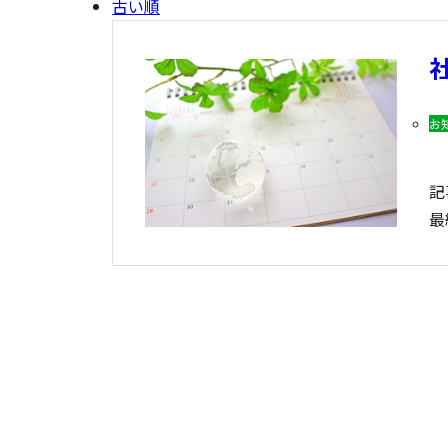
古い順
お
記
最