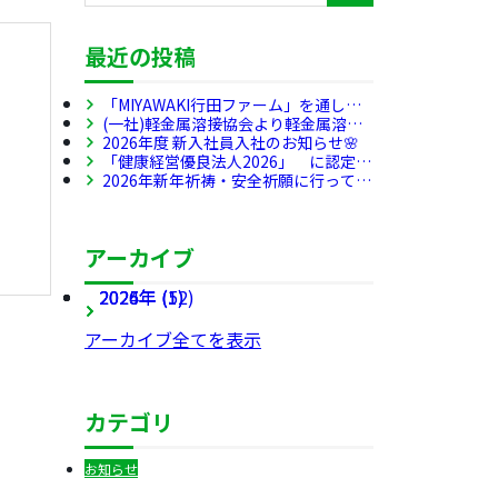
最近の投稿
「MIYAWAKI行田ファーム」を通し
て、多様な方たちが働ける場を創出
(一社)軽金属溶接協会より軽金属溶接
し、SDGs・CSR活動を推進していきま
マイスターを受賞しました🎊
2026年度 新入社員入社のお知らせ🌸
す
「健康経営優良法人2026」 に認定さ
れました!!!
2026年新年祈祷・安全祈願に行ってき
ました!!!
アーカイブ
2026年 (5)
2025年 (12)
2024年 (1)
アーカイブ全てを表示
カテゴリ
お知らせ